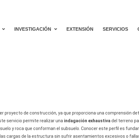
l.com
LinkedIn
Parque Industrial. UNSE, Gral. Savio, La Banda
INVESTIGACIÓN
EXTENSIÓN
SERVICIOS
er proyecto de construcción, ya que proporciona una comprensión detall
te servicio permite realizar una
indagación exhaustiva
del terreno p
 suelo y roca que conforman el subsuelo. Conocer este perfil es funda
 las cargas de la estructura sin sufrir asentamientos excesivos o falla