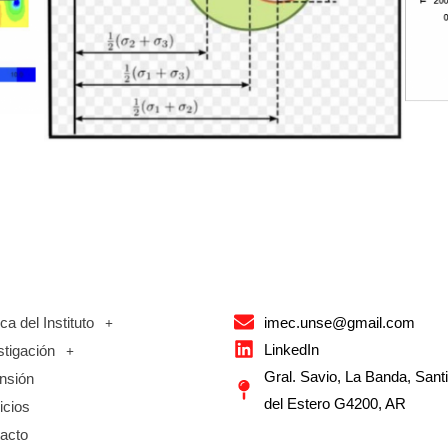
ca del Instituto
imec.unse@gmail.com
LinkedIn
stigación
Gral. Savio, La Banda, Sant
nsión
del Estero G4200, AR
icios
acto