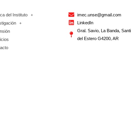
ca del Instituto
imec.unse@gmail.com
LinkedIn
stigación
Gral. Savio, La Banda, Sant
nsión
del Estero G4200, AR
icios
acto
Web Design by Valentina Andrea Lorefice
2024