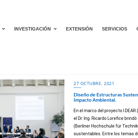
l.com
LinkedIn
Parque Industrial. UNSE, Gral. Savio, La Banda
INVESTIGACIÓN
EXTENSIÓN
SERVICIOS
27 OCTUBRE, 2021
Diseño de Estructuras Sustent
Impacto Ambiental.
En el marco del proyecto I.DEAR
el Dr. Ing. Ricardo Lorefice brind
(Berliner Hochschule für Techni
sustentables. Entre los temas d